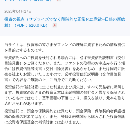
2023年04月17日
投資の視点（サプライズでなく段階的な正常化に意欲─日銀の新総
裁）（PDF：610.0 KB）
当サイトは、投資家の皆さまがファンドの理解に資するための情報提供
を目的とするものです。
投資信託へのご投資を検討される場合には、必ず投資信託説明書（交付
目論見書）をご覧ください。また、ファンドの取得のお申込みを行う場
合には投資信託説明書（交付目論見書）をあらかじめ、または同時に販
売会社よりお渡しいたしますので、必ず投資信託説明書（交付目論見
書）で内容をご確認の上、ご自身でご判断ください。
投資信託の信託財産に生じた利益および損失は、すべて受益者に帰属し
ます。投資家の皆さまの投資元本は金融機関の預貯金と異なり保証され
ているものではなく、基準価額の下落により、損失を被り、元本を割り
込むおそれがあります。
投資信託は、預金や保険契約とは異なり、預金保険・保険契約者保護機
構の保護の対象ではなく、また、登録金融機関から購入された投資信託
は投資者保護基金の補償対象ではありません。