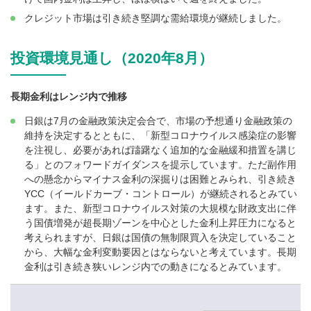
クレジット市場は引き続き堅調な需給環境が継続しました。
投資環境見通し（2020年8月）
長期金利はレンジ内で推移
日銀は7月の金融政策決定会合で、市場の予想通り金融政策の
維持を決定するとともに、「新型コロナウイルス感染症の影響
を注視し、必要があれば躊躇なく追加的な金融緩和措置を講じ
る」とのフォワードガイダンスを提示しています。ただ副作用
への懸念からマイナス金利の深掘りは困難とみられ、引き続き
YCC（イールドカーブ・コントロール）が継続されるとみてい
ます。また、新型コロナウイルス対策の大規模な財政支出に伴
う国債増発が超長期ゾーンを中心とした金利上昇圧力になると
考えられますが、日銀は国債の無制限買入を決定していること
から、大幅な金利変動要因とはならないと考えています。長期
金利は引き続き狭いレンジ内での動きになるとみています。