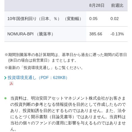
8月28日
前週比
10年国債利回り（日本、％） （変動幅）
0.05
0.02
0
NOMURA-BPI （騰落率）
385.66
-0.13%
-
※
期間別騰落率の各計算期間は、基準日から過去に遡った期間の応答日
(休日の場合は前営業日）までとします。
※
最新の「投資環境見通し」もご覧ください。
投資環境見通し（PDF：628KB）
当資料は、明治安田アセットマネジメント株式会社がお客さま
の投資判断の参考となる情報提供を目的として作成したもので
あり、投資勧誘を目的とするものではありません。また、法令
にもとづく開示書類（目論見書等）ではありません。当資料は
当社の個々のファンドの運用に影響を与えるものではありませ
ん。