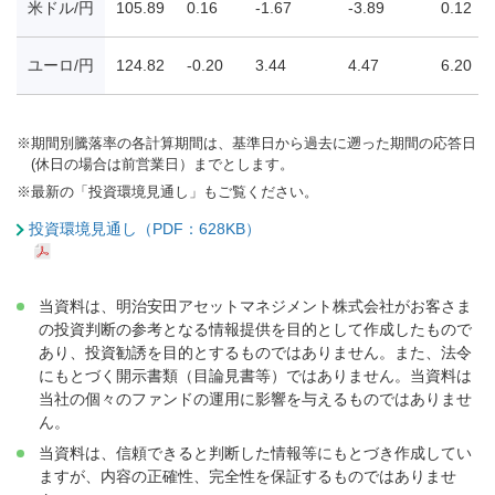
米ドル/円
105.89
0.16
-1.67
-3.89
0.12
ユーロ/円
124.82
-0.20
3.44
4.47
6.20
※
期間別騰落率の各計算期間は、基準日から過去に遡った期間の応答日
(休日の場合は前営業日）までとします。
※
最新の「投資環境見通し」もご覧ください。
投資環境見通し（PDF：628KB）
当資料は、明治安田アセットマネジメント株式会社がお客さま
の投資判断の参考となる情報提供を目的として作成したもので
あり、投資勧誘を目的とするものではありません。また、法令
にもとづく開示書類（目論見書等）ではありません。当資料は
当社の個々のファンドの運用に影響を与えるものではありませ
ん。
当資料は、信頼できると判断した情報等にもとづき作成してい
ますが、内容の正確性、完全性を保証するものではありませ