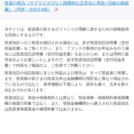
投資の視点（サプライズでなく段階的な正常化に意欲─日銀の新総
裁）（PDF：610.0 KB）
当サイトは、投資家の皆さまがファンドの理解に資するための情報提供
を目的とするものです。
投資信託へのご投資を検討される場合には、必ず投資信託説明書（交付
目論見書）をご覧ください。また、ファンドの取得のお申込みを行う場
合には投資信託説明書（交付目論見書）をあらかじめ、または同時に販
売会社よりお渡しいたしますので、必ず投資信託説明書（交付目論見
書）で内容をご確認の上、ご自身でご判断ください。
投資信託の信託財産に生じた利益および損失は、すべて受益者に帰属し
ます。投資家の皆さまの投資元本は金融機関の預貯金と異なり保証され
ているものではなく、基準価額の下落により、損失を被り、元本を割り
込むおそれがあります。
投資信託は、預金や保険契約とは異なり、預金保険・保険契約者保護機
構の保護の対象ではなく、また、登録金融機関から購入された投資信託
は投資者保護基金の補償対象ではありません。