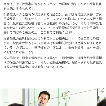
当サイトは、投資家の皆さまがファンドの理解に資するための情報提供
を目的とするものです。
投資信託へのご投資を検討される場合には、必ず投資信託説明書（交付
目論見書）をご覧ください。また、ファンドの取得のお申込みを行う場
合には投資信託説明書（交付目論見書）をあらかじめ、または同時に販
売会社よりお渡しいたしますので、必ず投資信託説明書（交付目論見
書）で内容をご確認の上、ご自身でご判断ください。
投資信託の信託財産に生じた利益および損失は、すべて受益者に帰属し
ます。投資家の皆さまの投資元本は金融機関の預貯金と異なり保証され
ているものではなく、基準価額の下落により、損失を被り、元本を割り
込むおそれがあります。
投資信託は、預金や保険契約とは異なり、預金保険・保険契約者保護機
構の保護の対象ではなく、また、登録金融機関から購入された投資信託
は投資者保護基金の補償対象ではありません。