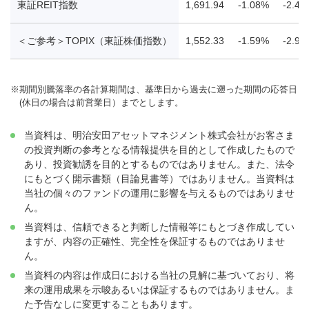
東証REIT指数
1,691.94
-1.08%
-2.48
＜ご参考＞TOPIX（東証株価指数）
1,552.33
-1.59%
-2.92
※
期間別騰落率の各計算期間は、基準日から過去に遡った期間の応答日
(休日の場合は前営業日）までとします。
当資料は、明治安田アセットマネジメント株式会社がお客さま
の投資判断の参考となる情報提供を目的として作成したもので
あり、投資勧誘を目的とするものではありません。また、法令
にもとづく開示書類（目論見書等）ではありません。当資料は
当社の個々のファンドの運用に影響を与えるものではありませ
ん。
当資料は、信頼できると判断した情報等にもとづき作成してい
ますが、内容の正確性、完全性を保証するものではありませ
ん。
当資料の内容は作成日における当社の見解に基づいており、将
来の運用成果を示唆あるいは保証するものではありません。ま
た予告なしに変更することもあります。