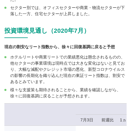
セクター別では、オフィスセクターや商業・物流セクターが下
落した一方、住宅セクターが上昇しました。
投資環境見通し（2020年7月）
現在の割安なリート指数から、徐々に回復基調に戻ると予想
ホテルリートや商業リートでの業績悪化は懸念されるものの、
他セクターの事業環境は現時点では大きな変化はないと見てお
り、大幅な減配やクレジット市場の悪化、新型コロナウイルス
の影響の長期化を織り込んだ現在の東証リート指数は、割安で
あるとみています。
様々な支援策も期待されることから、業績を確認しながら、
徐々に回復基調に戻ることが予想されます。
7月3日
前週比
1ヵ