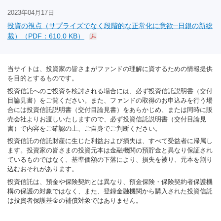
2023年04月17日
投資の視点（サプライズでなく段階的な正常化に意欲─日銀の新総
裁）（PDF：610.0 KB）
当サイトは、投資家の皆さまがファンドの理解に資するための情報提供
を目的とするものです。
投資信託へのご投資を検討される場合には、必ず投資信託説明書（交付
目論見書）をご覧ください。また、ファンドの取得のお申込みを行う場
合には投資信託説明書（交付目論見書）をあらかじめ、または同時に販
売会社よりお渡しいたしますので、必ず投資信託説明書（交付目論見
書）で内容をご確認の上、ご自身でご判断ください。
投資信託の信託財産に生じた利益および損失は、すべて受益者に帰属し
ます。投資家の皆さまの投資元本は金融機関の預貯金と異なり保証され
ているものではなく、基準価額の下落により、損失を被り、元本を割り
込むおそれがあります。
投資信託は、預金や保険契約とは異なり、預金保険・保険契約者保護機
構の保護の対象ではなく、また、登録金融機関から購入された投資信託
は投資者保護基金の補償対象ではありません。