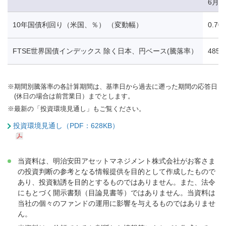
6月1
10年国債利回り（米国、％） （変動幅）
0.70
FTSE世界国債インデックス 除く日本、円ベース(騰落率）
485.
※
期間別騰落率の各計算期間は、基準日から過去に遡った期間の応答日
(休日の場合は前営業日）までとします。
※
最新の「投資環境見通し」もご覧ください。
投資環境見通し（PDF：628KB）
当資料は、明治安田アセットマネジメント株式会社がお客さま
の投資判断の参考となる情報提供を目的として作成したもので
あり、投資勧誘を目的とするものではありません。また、法令
にもとづく開示書類（目論見書等）ではありません。当資料は
当社の個々のファンドの運用に影響を与えるものではありませ
ん。