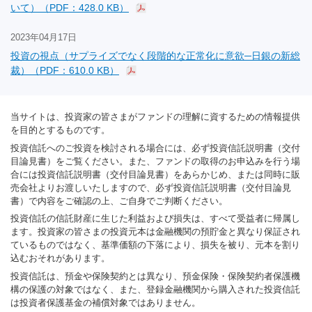
いて）（PDF：428.0 KB）
2023年04月17日
投資の視点（サプライズでなく段階的な正常化に意欲─日銀の新総
裁）（PDF：610.0 KB）
当サイトは、投資家の皆さまがファンドの理解に資するための情報提供
を目的とするものです。
投資信託へのご投資を検討される場合には、必ず投資信託説明書（交付
目論見書）をご覧ください。また、ファンドの取得のお申込みを行う場
合には投資信託説明書（交付目論見書）をあらかじめ、または同時に販
売会社よりお渡しいたしますので、必ず投資信託説明書（交付目論見
書）で内容をご確認の上、ご自身でご判断ください。
投資信託の信託財産に生じた利益および損失は、すべて受益者に帰属し
ます。投資家の皆さまの投資元本は金融機関の預貯金と異なり保証され
ているものではなく、基準価額の下落により、損失を被り、元本を割り
込むおそれがあります。
投資信託は、預金や保険契約とは異なり、預金保険・保険契約者保護機
構の保護の対象ではなく、また、登録金融機関から購入された投資信託
は投資者保護基金の補償対象ではありません。