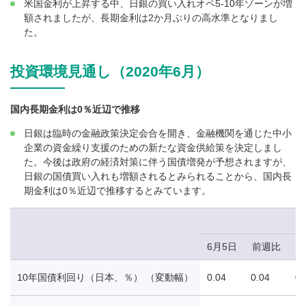
米国金利が上昇する中、日銀の買い入れオペ5-10年ゾーンが増
額されましたが、長期金利は2か月ぶりの高水準となりまし
た。
投資環境見通し（2020年6月）
国内長期金利は0％近辺で推移
日銀は臨時の金融政策決定会合を開き、金融機関を通じた中小
企業の資金繰り支援のための新たな資金供給策を決定しまし
た。今後は政府の経済対策に伴う国債増発が予想されますが、
日銀の国債買い入れも増額されるとみられることから、国内長
期金利は0％近辺で推移するとみています。
6月5日
前週比
1
10年国債利回り（日本、％） （変動幅）
0.04
0.04
0.