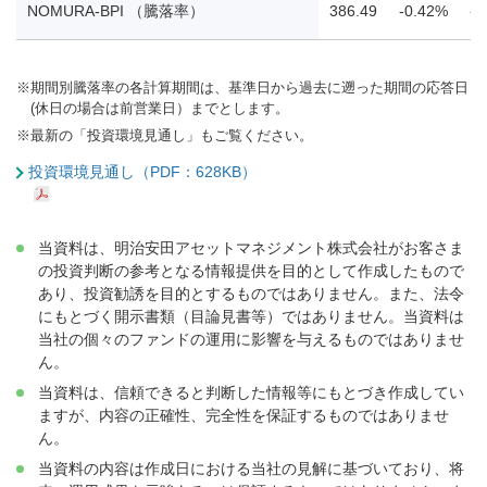
NOMURA-BPI （騰落率）
386.49
-0.42%
-0
※
期間別騰落率の各計算期間は、基準日から過去に遡った期間の応答日
(休日の場合は前営業日）までとします。
※
最新の「投資環境見通し」もご覧ください。
投資環境見通し（PDF：628KB）
当資料は、明治安田アセットマネジメント株式会社がお客さま
の投資判断の参考となる情報提供を目的として作成したもので
あり、投資勧誘を目的とするものではありません。また、法令
にもとづく開示書類（目論見書等）ではありません。当資料は
当社の個々のファンドの運用に影響を与えるものではありませ
ん。
当資料は、信頼できると判断した情報等にもとづき作成してい
ますが、内容の正確性、完全性を保証するものではありませ
ん。
当資料の内容は作成日における当社の見解に基づいており、将