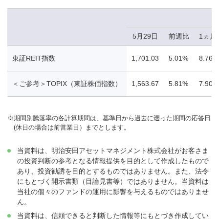
5月29日
前週比
1ヵ月
東証REIT指数
1,701.03
5.01%
8.76%
＜ご参考＞TOPIX（東証株価指数）
1,563.67
5.81%
7.90%
※
期間別騰落率の各計算期間は、基準日から過去に遡った期間の応答日
(休日の場合は前営業日）までとします。
当資料は、明治安田アセットマネジメント株式会社がお客さま
の投資判断の参考となる情報提供を目的として作成したもので
あり、投資勧誘を目的とするものではありません。また、法令
にもとづく開示書類（目論見書等）ではありません。当資料は
当社の個々のファンドの運用に影響を与えるものではありませ
ん。
当資料は、信頼できると判断した情報等にもとづき作成してい