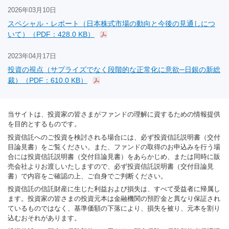
2026年03月10日
スペシャル・レポート（日本株式市場の動向と今後の見通しにつ
いて）（PDF：428.0 KB）
2023年04月17日
投資の視点（サプライズでなく段階的な正常化に意欲─日銀の新総
裁）（PDF：610.0 KB）
当サイトは、投資家の皆さまがファンドの理解に資するための情報提供
を目的とするものです。
投資信託へのご投資を検討される場合には、必ず投資信託説明書（交付
目論見書）をご覧ください。また、ファンドの取得のお申込みを行う場
合には投資信託説明書（交付目論見書）をあらかじめ、または同時に販
売会社よりお渡しいたしますので、必ず投資信託説明書（交付目論見
書）で内容をご確認の上、ご自身でご判断ください。
投資信託の信託財産に生じた利益および損失は、すべて受益者に帰属し
ます。投資家の皆さまの投資元本は金融機関の預貯金と異なり保証され
ているものではなく、基準価額の下落により、損失を被り、元本を割り
込むおそれがあります。