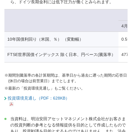
ら、ドイツ長期金利には低下圧力が働くとみられます。
4月3
10年国債利回り（米国、％） （変動幅）
0.59
FTSE世界国債インデックス 除く日本、円ベース(騰落率）
477.
※
期間別騰落率の各計算期間は、基準日から過去に遡った期間の応答日
(休日の場合は前営業日）までとします。
※
最新の「投資環境見通し」もご覧ください。
投資環境見通し（PDF：628KB）
当資料は、明治安田アセットマネジメント株式会社がお客さま
の投資判断の参考となる情報提供を目的として作成したもので
あり、投資勧誘を目的とするものではありません。また、法令