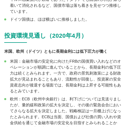
着いて消化されるなど、国債市場は落ち着きを見せつつ推移し
ています。
ドイツ国債は、ほぼ横ばいに推移しました。
投資環境見通し（2020年4月）
米国、欧州（ドイツ）ともに長期金利には低下圧力が働く
米国：金融市場の安定化に向けたFRBの国債買い入れなどのオ
ペレーションが順調に進んでいることから、長期金利の低下圧
力は続くとみられます。一方で、政府の景気刺激策による財政
拡大が見込まれることもあり、流動性が回復し、投資家の安全
資産志向が後退する場面では、長期金利は上昇する可能性もあ
るとみています。
欧州：ECB（欧州中央銀行）は、利下げについては見送りまし
たが、量的緩和政策の拡大を決定し、その後の緊急会合におい
てさらなる拡大を決定しました。戦略検証は一旦棚上げになっ
たとみられます。ECBは当面、国債および社債の買い入れや資
金供給を通じて金融市場の安定化を目指すとみられることか