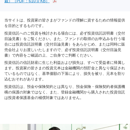
裁）（PDF：610.0 KB）
当サイトは、投資家の皆さまがファンドの理解に資するための情報提供
を目的とするものです。
投資信託へのご投資を検討される場合には、必ず投資信託説明書（交付
目論見書）をご覧ください。また、ファンドの取得のお申込みを行う場
合には投資信託説明書（交付目論見書）をあらかじめ、または同時に販
売会社よりお渡しいたしますので、必ず投資信託説明書（交付目論見
書）で内容をご確認の上、ご自身でご判断ください。
投資信託の信託財産に生じた利益および損失は、すべて受益者に帰属し
ます。投資家の皆さまの投資元本は金融機関の預貯金と異なり保証され
ているものではなく、基準価額の下落により、損失を被り、元本を割り
込むおそれがあります。
投資信託は、預金や保険契約とは異なり、預金保険・保険契約者保護機
構の保護の対象ではなく、また、登録金融機関から購入された投資信託
は投資者保護基金の補償対象ではありません。