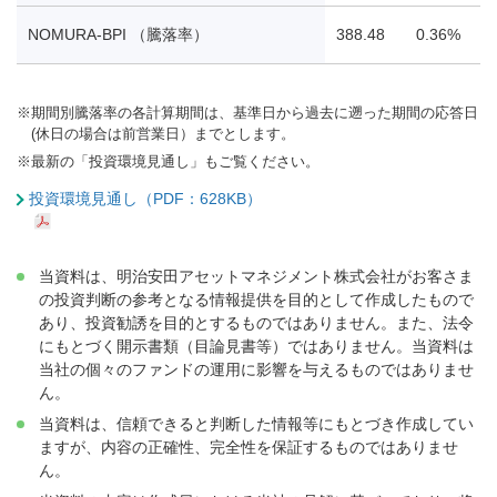
NOMURA-BPI （騰落率）
388.48
0.36%
-
※
期間別騰落率の各計算期間は、基準日から過去に遡った期間の応答日
(休日の場合は前営業日）までとします。
※
最新の「投資環境見通し」もご覧ください。
投資環境見通し（PDF：628KB）
当資料は、明治安田アセットマネジメント株式会社がお客さま
の投資判断の参考となる情報提供を目的として作成したもので
あり、投資勧誘を目的とするものではありません。また、法令
にもとづく開示書類（目論見書等）ではありません。当資料は
当社の個々のファンドの運用に影響を与えるものではありませ
ん。
当資料は、信頼できると判断した情報等にもとづき作成してい
ますが、内容の正確性、完全性を保証するものではありませ
ん。