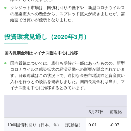
クレジット市場は、国債利回りの低下や、新型コロナウイルス
の感染拡大への懸念から、スプレッド拡大が続きましたが、需
給面では買いが優勢となりました。
投資環境見通し（2020年3月）
国内長期金利はマイナス圏を中心に推移
国内景気については、底打ち期待が一部にあったものの、新型
コロナウイルス感染拡大の経済活動への影響が懸念されていま
す。日銀総裁はこの状況下で、適切な金融市場調節と資産買い
入れを行うとの談話を発表しました。国内長期金利は当面、マ
イナス圏を中心に推移するとみています。
3月27日
前週比
10年国債利回り（日本、％） （変動幅）
0.01
-0.07
0