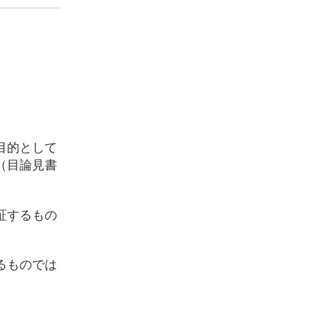
目的として
（目論見書
証するもの
るものでは