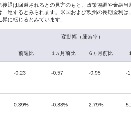
気後退は回避されるとの見方のもと、政策協調や金融当
は一巡するとみられます。米国および欧州の長期金利は
上昇に転じるとみています。
変動幅（騰落率）
前週比
1ヵ月前比
6ヵ月前比
-0.23
-0.57
-0.95
-1
0.39%
-0.88%
2.79%
5