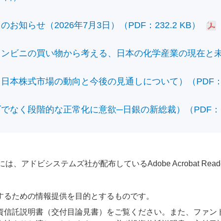
知らせ（2026年7月3日）（PDF：232.2 KB）
ビニの買い物から考える、日本の化学産業の現在と未来）（
本株式市場の動向と今後の見通しについて）（PDF：428
なく段階的な正常化に意欲─日銀の新総裁）（PDF：610
アドビシステムズ社が配布しているAdobe Acrobat Reader®が
するための情報提供を目的とするものです。
資信託説明書（交付目論見書）をご覧ください。また、ファン