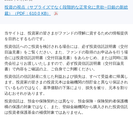
投資の視点（サプライズでなく段階的な正常化に意欲─日銀の新総
裁）（PDF：610.0 KB）
当サイトは、投資家の皆さまがファンドの理解に資するための情報提供
を目的とするものです。
投資信託へのご投資を検討される場合には、必ず投資信託説明書（交付
目論見書）をご覧ください。また、ファンドの取得のお申込みを行う場
合には投資信託説明書（交付目論見書）をあらかじめ、または同時に販
売会社よりお渡しいたしますので、必ず投資信託説明書（交付目論見
書）で内容をご確認の上、ご自身でご判断ください。
投資信託の信託財産に生じた利益および損失は、すべて受益者に帰属し
ます。投資家の皆さまの投資元本は金融機関の預貯金と異なり保証され
ているものではなく、基準価額の下落により、損失を被り、元本を割り
込むおそれがあります。
投資信託は、預金や保険契約とは異なり、預金保険・保険契約者保護機
構の保護の対象ではなく、また、登録金融機関から購入された投資信託
は投資者保護基金の補償対象ではありません。