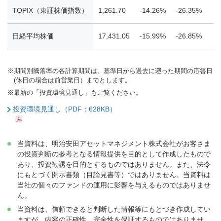
TOPIX（東証株価指数）
1,261.70
-14.26%
-26.35%
-
日経平均株価
17,431.05
-15.99%
-26.85%
-
※
期間別騰落率の各計算期間は、基準日から過去に遡った期間の応答日
(休日の場合は前営業日）までとします。
※
最新の「投資環境見通し」もご覧ください。
投資環境見通し（PDF：628KB）
当資料は、明治安田アセットマネジメント株式会社がお客さま
の投資判断の参考となる情報提供を目的として作成したもので
あり、投資勧誘を目的とするものではありません。また、法令
にもとづく開示書類（目論見書等）ではありません。当資料は
当社の個々のファンドの運用に影響を与えるものではありませ
ん。
当資料は、信頼できると判断した情報等にもとづき作成してい
ますが、内容の正確性、完全性を保証するものではありませ