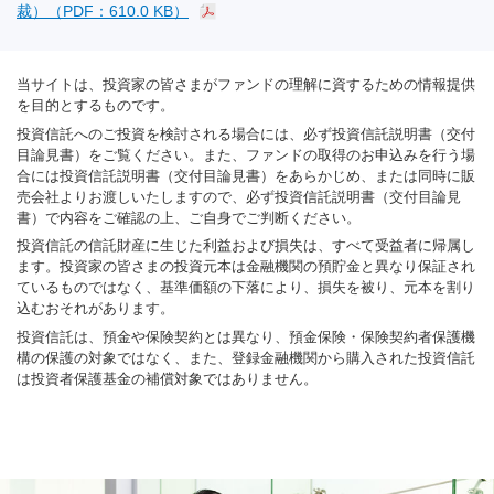
裁）（PDF：610.0 KB）
当サイトは、投資家の皆さまがファンドの理解に資するための情報提供
を目的とするものです。
投資信託へのご投資を検討される場合には、必ず投資信託説明書（交付
目論見書）をご覧ください。また、ファンドの取得のお申込みを行う場
合には投資信託説明書（交付目論見書）をあらかじめ、または同時に販
売会社よりお渡しいたしますので、必ず投資信託説明書（交付目論見
書）で内容をご確認の上、ご自身でご判断ください。
投資信託の信託財産に生じた利益および損失は、すべて受益者に帰属し
ます。投資家の皆さまの投資元本は金融機関の預貯金と異なり保証され
ているものではなく、基準価額の下落により、損失を被り、元本を割り
込むおそれがあります。
投資信託は、預金や保険契約とは異なり、預金保険・保険契約者保護機
構の保護の対象ではなく、また、登録金融機関から購入された投資信託
は投資者保護基金の補償対象ではありません。