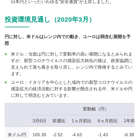
日本円といったいわゆる“安全通貨”が上昇しました。
投資環境見通し（2020年3月）
円に対し、米ドルはレンジ内での動き、ユーロは弱含む展開を予
想
米ドル：当面は円に対して変動率の高い展開になるとみられま
すが、新型コロナウイルスの感染拡大鈍化の後は、政策協調に
支えられて落ち着きを取り戻し、レンジ内で推移するとみてい
ます。
ユーロ：イタリアを中心とした域内での新型コロナウイルスの
感染拡大の経済活動に対する影響が懸念される中、米ドルや円
に対して弱含むとみています。
変動幅（円）
3月6日
前週比
1ヵ月前比
6ヵ月前比
1年前
米ドル/円
105.35
-2.52
-4.63
-1.43
-6.38