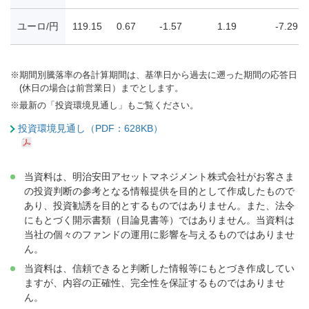
ユーロ/円
119.15
0.67
-1.57
1.19
-7.29
※
期間別騰落率の各計算期間は、基準日から過去に遡った期間の応答日
(休日の場合は前営業日）までとします。
※
最新の「投資環境見通し」もご覧ください。
投資環境見通し（PDF：628KB）
当資料は、明治安田アセットマネジメント株式会社がお客さま
の投資判断の参考となる情報提供を目的として作成したもので
あり、投資勧誘を目的とするものではありません。また、法令
にもとづく開示書類（目論見書等）ではありません。当資料は
当社の個々のファンドの運用に影響を与えるものではありませ
ん。
当資料は、信頼できると判断した情報等にもとづき作成してい
ますが、内容の正確性、完全性を保証するものではありませ
ん。