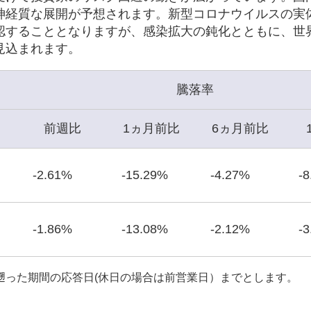
神経質な展開が予想されます。新型コロナウイルスの実
認することとなりますが、感染拡大の鈍化とともに、世
見込まれます。
騰落率
前週比
1ヵ月前比
6ヵ月前比
-2.61%
-15.29%
-4.27%
-
-1.86%
-13.08%
-2.12%
-
遡った期間の応答日(休日の場合は前営業日）までとします。