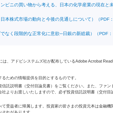
ビニの買い物から考える、日本の化学産業の現在と未来）（
本株式市場の動向と今後の見通しについて）（PDF：428
なく段階的な正常化に意欲─日銀の新総裁）（PDF：610
アドビシステムズ社が配布しているAdobe Acrobat Reader®が
するための情報提供を目的とするものです。
資信託説明書（交付目論見書）をご覧ください。また、ファン
会社よりお渡しいたしますので、必ず投資信託説明書（交付目
べて受益者に帰属します。投資家の皆さまの投資元本は金融機
おそれがあります。