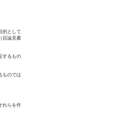
目的として
（目論見書
証するもの
るものでは
それらを作