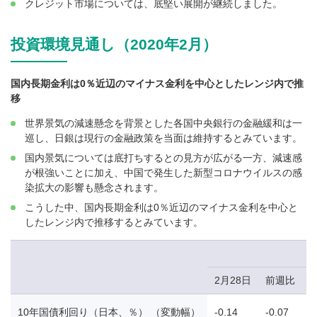
クレジット市場については、底堅い展開が継続しました。
投資環境見通し（2020年2月）
国内長期金利は0％近辺のマイナス金利を中心としたレンジ内で推
移
世界景気の減速懸念を背景とした各国中央銀行の金融緩和は一
巡し、日銀は現行の金融政策を当面は維持するとみています。
国内景気については底打ちするとの見方が広がる一方、減速感
が根強いことに加え、中国で発生した新型コロナウイルスの感
染拡大の影響も懸念されます。
こうした中、国内長期金利は0％近辺のマイナス金利を中心と
したレンジ内で推移するとみています。
2月28日
前週比
10年国債利回り（日本、％） （変動幅）
-0.14
-0.07
-