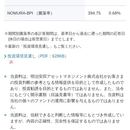
NOMURA-BPI （騰落率）
394.75
0.68%
0
※
期間別騰落率の各計算期間は、基準日から過去に遡った期間の応答日
(休日の場合は前営業日）までとします。
※
最新の「投資環境見通し」もご覧ください。
投資環境見通し（PDF：628KB）
当資料は、明治安田アセットマネジメント株式会社がお客さま
の投資判断の参考となる情報提供を目的として作成したもので
あり、投資勧誘を目的とするものではありません。また、法令
にもとづく開示書類（目論見書等）ではありません。当資料は
当社の個々のファンドの運用に影響を与えるものではありませ
ん。
当資料は、信頼できると判断した情報等にもとづき作成してい
ますが、内容の正確性、完全性を保証するものではありませ
ん。