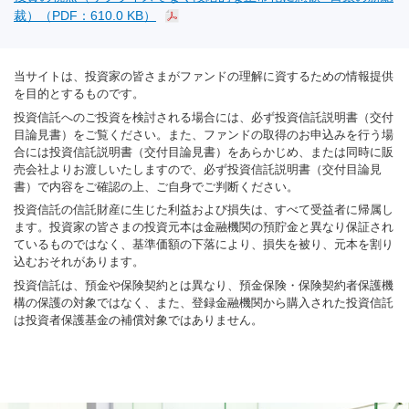
裁）（PDF：610.0 KB）
当サイトは、投資家の皆さまがファンドの理解に資するための情報提供
を目的とするものです。
投資信託へのご投資を検討される場合には、必ず投資信託説明書（交付
目論見書）をご覧ください。また、ファンドの取得のお申込みを行う場
合には投資信託説明書（交付目論見書）をあらかじめ、または同時に販
売会社よりお渡しいたしますので、必ず投資信託説明書（交付目論見
書）で内容をご確認の上、ご自身でご判断ください。
投資信託の信託財産に生じた利益および損失は、すべて受益者に帰属し
ます。投資家の皆さまの投資元本は金融機関の預貯金と異なり保証され
ているものではなく、基準価額の下落により、損失を被り、元本を割り
込むおそれがあります。
投資信託は、預金や保険契約とは異なり、預金保険・保険契約者保護機
構の保護の対象ではなく、また、登録金融機関から購入された投資信託
は投資者保護基金の補償対象ではありません。