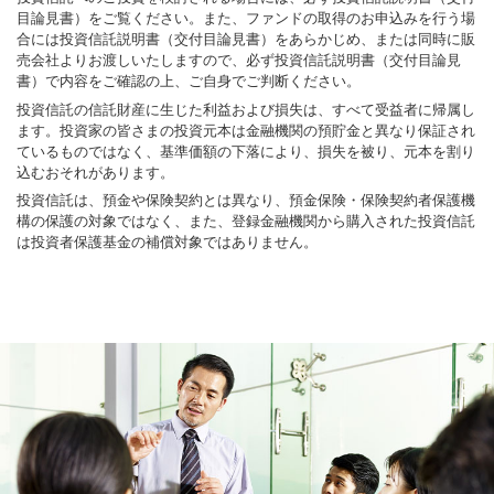
目論見書）をご覧ください。また、ファンドの取得のお申込みを行う場
合には投資信託説明書（交付目論見書）をあらかじめ、または同時に販
売会社よりお渡しいたしますので、必ず投資信託説明書（交付目論見
書）で内容をご確認の上、ご自身でご判断ください。
投資信託の信託財産に生じた利益および損失は、すべて受益者に帰属し
ます。投資家の皆さまの投資元本は金融機関の預貯金と異なり保証され
ているものではなく、基準価額の下落により、損失を被り、元本を割り
込むおそれがあります。
投資信託は、預金や保険契約とは異なり、預金保険・保険契約者保護機
構の保護の対象ではなく、また、登録金融機関から購入された投資信託
は投資者保護基金の補償対象ではありません。