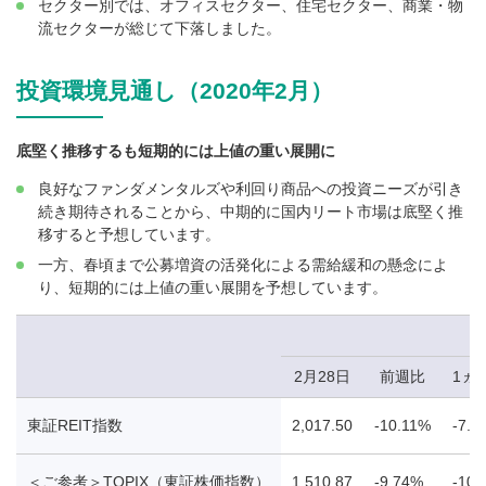
セクター別では、オフィスセクター、住宅セクター、商業・物
流セクターが総じて下落しました。
投資環境見通し（2020年2月）
底堅く推移するも短期的には上値の重い展開に
良好なファンダメンタルズや利回り商品への投資ニーズが引き
続き期待されることから、中期的に国内リート市場は底堅く推
移すると予想しています。
一方、春頃まで公募増資の活発化による需給緩和の懸念によ
り、短期的には上値の重い展開を予想しています。
2月28日
前週比
1ヵ
東証REIT指数
2,017.50
-10.11%
-7.8
＜ご参考＞TOPIX（東証株価指数）
1,510.87
-9.74%
-10.