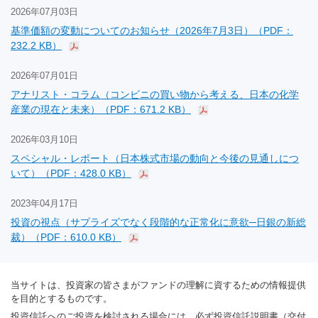
2026年07月03日
基準価額の変動についてのお知らせ（2026年7月3日）（PDF：
232.2 KB）
2026年07月01日
アナリスト・コラム（コンビニの買い物から考える、日本の化学
産業の現在と未来）（PDF：671.2 KB）
2026年03月10日
スペシャル・レポート（日本株式市場の動向と今後の見通しにつ
いて）（PDF：428.0 KB）
2023年04月17日
投資の視点（サプライズでなく段階的な正常化に意欲─日銀の新総
裁）（PDF：610.0 KB）
当サイトは、投資家の皆さまがファンドの理解に資するための情報提供
を目的とするものです。
投資信託へのご投資を検討される場合には、必ず投資信託説明書（交付