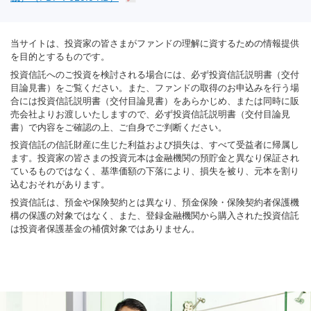
当サイトは、投資家の皆さまがファンドの理解に資するための情報提供
を目的とするものです。
投資信託へのご投資を検討される場合には、必ず投資信託説明書（交付
目論見書）をご覧ください。また、ファンドの取得のお申込みを行う場
合には投資信託説明書（交付目論見書）をあらかじめ、または同時に販
売会社よりお渡しいたしますので、必ず投資信託説明書（交付目論見
書）で内容をご確認の上、ご自身でご判断ください。
投資信託の信託財産に生じた利益および損失は、すべて受益者に帰属し
ます。投資家の皆さまの投資元本は金融機関の預貯金と異なり保証され
ているものではなく、基準価額の下落により、損失を被り、元本を割り
込むおそれがあります。
投資信託は、預金や保険契約とは異なり、預金保険・保険契約者保護機
構の保護の対象ではなく、また、登録金融機関から購入された投資信託
は投資者保護基金の補償対象ではありません。