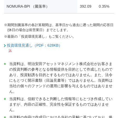
NOMURA-BPI （騰落率）
392.09
0.35%
0
※
期間別騰落率の各計算期間は、基準日から過去に遡った期間の応答日
(休日の場合は前営業日）までとします。
※
最新の「投資環境見通し」もご覧ください。
投資環境見通し（PDF：628KB）
当資料は、明治安田アセットマネジメント株式会社がお客さま
の投資判断の参考となる情報提供を目的として作成したもので
あり、投資勧誘を目的とするものではありません。また、法令
にもとづく開示書類（目論見書等）ではありません。当資料は
当社の個々のファンドの運用に影響を与えるものではありませ
ん。
当資料は、信頼できると判断した情報等にもとづき作成してい
ますが、内容の正確性、完全性を保証するものではありませ
ん。
当資料の内容は作成日における当社の見解に基づいており、将