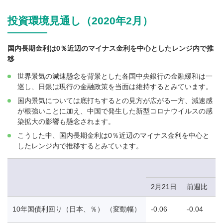
投資環境見通し（2020年2月）
国内長期金利は0％近辺のマイナス金利を中心としたレンジ内で推
移
世界景気の減速懸念を背景とした各国中央銀行の金融緩和は一
巡し、日銀は現行の金融政策を当面は維持するとみています。
国内景気については底打ちするとの見方が広がる一方、減速感
が根強いことに加え、中国で発生した新型コロナウイルスの感
染拡大の影響も懸念されます。
こうした中、国内長期金利は0％近辺のマイナス金利を中心と
したレンジ内で推移するとみています。
2月21日
前週比
10年国債利回り（日本、％） （変動幅）
-0.06
-0.04
-