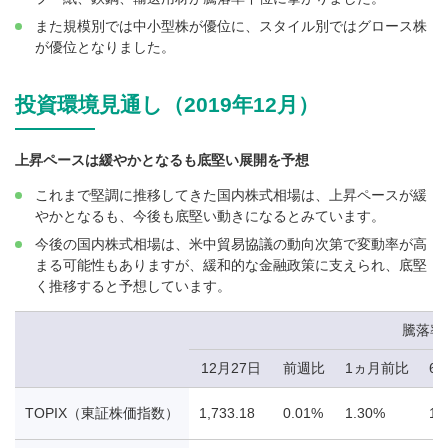
また規模別では中小型株が優位に、スタイル別ではグロース株
が優位となりました。
投資環境見通し（2019年12月）
上昇ペースは緩やかとなるも底堅い展開を予想
これまで堅調に推移してきた国内株式相場は、上昇ペースが緩
やかとなるも、今後も底堅い動きになるとみています。
今後の国内株式相場は、米中貿易協議の動向次第で変動率が高
まる可能性もありますが、緩和的な金融政策に支えられ、底堅
く推移すると予想しています。
騰落率
12月27日
前週比
1ヵ月前比
6
TOPIX（東証株価指数）
1,733.18
0.01%
1.30%
11