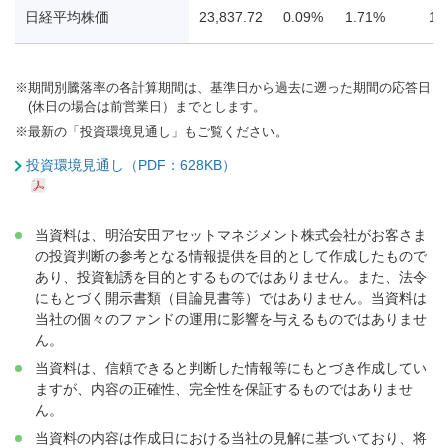
日経平均株価
23,837.72
0.09%
1.71%
11
※
期間別騰落率の各計算期間は、基準日から過去に遡った期間の応答日
(休日の場合は前営業日）までとします。
※
最新の「投資環境見通し」もご覧ください。
投資環境見通し（PDF：628KB）
当資料は、明治安田アセットマネジメント株式会社がお客さま
の投資判断の参考となる情報提供を目的として作成したもので
あり、投資勧誘を目的とするものではありません。また、法令
にもとづく開示書類（目論見書等）ではありません。当資料は
当社の個々のファンドの運用に影響を与えるものではありませ
ん。
当資料は、信頼できると判断した情報等にもとづき作成してい
ますが、内容の正確性、完全性を保証するものではありませ
ん。
当資料の内容は作成日における当社の見解に基づいており、将