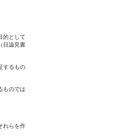
目的として
（目論見書
証するもの
るものでは
それらを作