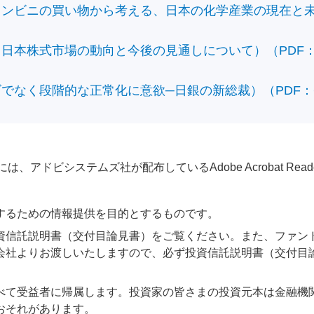
ビニの買い物から考える、日本の化学産業の現在と未来）（
本株式市場の動向と今後の見通しについて）（PDF：428
なく段階的な正常化に意欲─日銀の新総裁）（PDF：610
アドビシステムズ社が配布しているAdobe Acrobat Reader®が
するための情報提供を目的とするものです。
資信託説明書（交付目論見書）をご覧ください。また、ファン
会社よりお渡しいたしますので、必ず投資信託説明書（交付目
べて受益者に帰属します。投資家の皆さまの投資元本は金融機
おそれがあります。