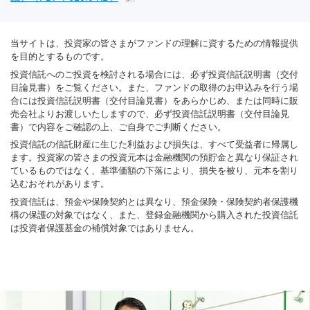
当サイトは、投資家の皆さまがファンドの理解に資するための情報提供
を目的とするものです。
投資信託へのご投資を検討される場合には、必ず投資信託説明書（交付
目論見書）をご覧ください。また、ファンドの取得のお申込みを行う場
合には投資信託説明書（交付目論見書）をあらかじめ、または同時に販
売会社よりお渡しいたしますので、必ず投資信託説明書（交付目論見
書）で内容をご確認の上、ご自身でご判断ください。
投資信託の信託財産に生じた利益および損失は、すべて受益者に帰属し
ます。投資家の皆さまの投資元本は金融機関の預貯金と異なり保証され
ているものではなく、基準価額の下落により、損失を被り、元本を割り
込むおそれがあります。
投資信託は、預金や保険契約とは異なり、預金保険・保険契約者保護機
構の保護の対象ではなく、また、登録金融機関から購入された投資信託
は投資者保護基金の補償対象ではありません。