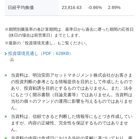
日経平均株価
23,816.63
-0.86%
2.89%
10
※
期間別騰落率の各計算期間は、基準日から過去に遡った期間の応答日
(休日の場合は前営業日）までとします。
※
最新の「投資環境見通し」もご覧ください。
投資環境見通し（PDF：628KB）
当資料は、明治安田アセットマネジメント株式会社がお客さま
の投資判断の参考となる情報提供を目的として作成したもので
あり、投資勧誘を目的とするものではありません。また、法令
にもとづく開示書類（目論見書等）ではありません。当資料は
当社の個々のファンドの運用に影響を与えるものではありませ
ん。
当資料は、信頼できると判断した情報等にもとづき作成してい
ますが、内容の正確性、完全性を保証するものではありませ
ん。
当資料の内容は作成日における当社の見解に基づいており、将