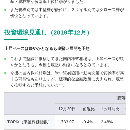
産・農林業が騰落率上位に挙がりました。
また規模別では中型株が優位に、スタイル別ではグロース株が
優位となっています。
投資環境見通し（2019年12月）
上昇ペースは緩やかとなるも底堅い展開を予想
これまで堅調に推移してきた国内株式相場は、上昇ペースが緩
やかとなるも、今後も底堅い動きになるとみています。
今後の国内株式相場は、米中貿易協議の動向次第で変動率が高
まる可能性もありますが、緩和的な金融政策に支えられ、底堅
く推移すると予想しています。
騰落率
12月20日
前週比
1ヵ月前比
6
TOPIX（東証株価指数）
1,733.07
-0.4%
2.48%
11