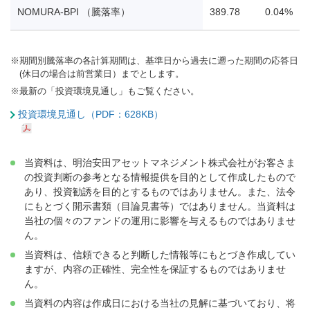
NOMURA-BPI （騰落率）
389.78
0.04%
※
期間別騰落率の各計算期間は、基準日から過去に遡った期間の応答日
(休日の場合は前営業日）までとします。
※
最新の「投資環境見通し」もご覧ください。
投資環境見通し（PDF：628KB）
当資料は、明治安田アセットマネジメント株式会社がお客さま
の投資判断の参考となる情報提供を目的として作成したもので
あり、投資勧誘を目的とするものではありません。また、法令
にもとづく開示書類（目論見書等）ではありません。当資料は
当社の個々のファンドの運用に影響を与えるものではありませ
ん。
当資料は、信頼できると判断した情報等にもとづき作成してい
ますが、内容の正確性、完全性を保証するものではありませ
ん。
当資料の内容は作成日における当社の見解に基づいており、将