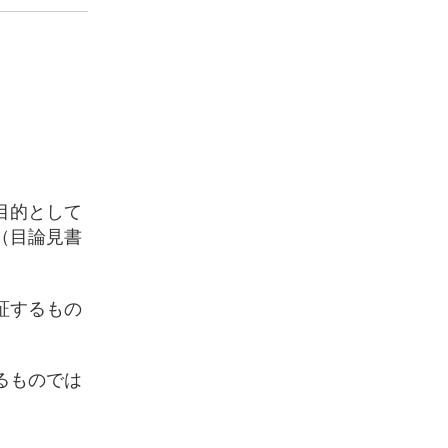
目的として
（目論見書
証するもの
るものでは