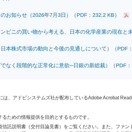
知らせ（2026年7月3日）（PDF：232.2 KB）
ビニの買い物から考える、日本の化学産業の現在と未来）（
本株式市場の動向と今後の見通しについて）（PDF：428
なく段階的な正常化に意欲─日銀の新総裁）（PDF：610
アドビシステムズ社が配布しているAdobe Acrobat Reader®が
するための情報提供を目的とするものです。
資信託説明書（交付目論見書）をご覧ください。また、ファン