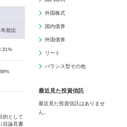
外国株式
国内債券
1年前比
外国債券
0.31%
リート
バランス型その他
.38%
最近見た投資信託
最近見た投資信託はありませ
ん。
目的として
（目論見書