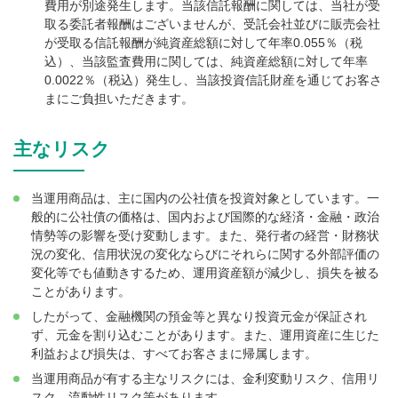
費用が別途発生します。当該信託報酬に関しては、当社が受
取る委託者報酬はございませんが、受託会社並びに販売会社
が受取る信託報酬が純資産総額に対して年率0.055％（税
込）、当該監査費用に関しては、純資産総額に対して年率
0.0022％（税込）発生し、当該投資信託財産を通じてお客さ
まにご負担いただきます。
主なリスク
当運用商品は、主に国内の公社債を投資対象としています。一
般的に公社債の価格は、国内および国際的な経済・金融・政治
情勢等の影響を受け変動します。また、発行者の経営・財務状
況の変化、信用状況の変化ならびにそれらに関する外部評価の
変化等でも値動きするため、運用資産額が減少し、損失を被る
ことがあります。
したがって、金融機関の預金等と異なり投資元金が保証され
ず、元金を割り込むことがあります。また、運用資産に生じた
利益および損失は、すべてお客さまに帰属します。
当運用商品が有する主なリスクには、金利変動リスク、信用リ
スク、流動性リスク等があります。