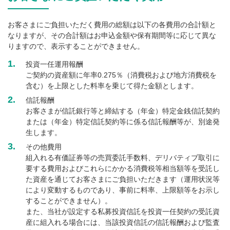
お客さまにご負担いただく費用の総額は以下の各費用の合計額と
なりますが、その合計額はお申込金額や保有期間等に応じて異な
りますので、表示することができません。
1.
投資一任運用報酬
ご契約の資産額に年率0.275％（消費税および地方消費税を
含む）を上限とした料率を乗じて得た金額とします。
2.
信託報酬
お客さまが信託銀行等と締結する（年金）特定金銭信託契約
または（年金）特定信託契約等に係る信託報酬等が、別途発
生します。
3.
その他費用
組入れる有価証券等の売買委託手数料、デリバティブ取引に
要する費用およびこれらにかかる消費税等相当額等を受託し
た資産を通じてお客さまにご負担いただきます（運用状況等
により変動するものであり、事前に料率、上限額等をお示し
することができません）。
また、当社が設定する私募投資信託を投資一任契約の受託資
産に組入れる場合には、当該投資信託の信託報酬および監査