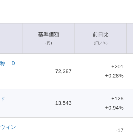
基準価額
前日比
（円）
（円／％）
称：Ｄ
+201
72,287
+0.28%
+126
ド
13,543
+0.94%
ウィン
-17